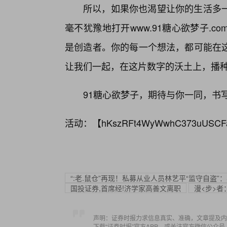
所以，如果你也渴望让你的生活多
毫不犹豫地打开www.91糖心欲梦子.
是创造者。你的每一个想法，都可能在
让我们一起，在这片数字的沃土上，播
91糖心欲梦子，期待与你一同，书
活动：【
hKszRFt4WyWwhC373uUSCF
“:老.鼠仓”再现！私募从业人员林艺平“监守自盗”
国投证券,首席经!济学家高善文离职
漫<步>
声明：证券时报力求信息真实、准确，文章提及内
下载“证券时报”官方APP，或关注官方微信公众