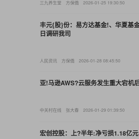
三九养生堂
方保僑
2026-01-25 19:30:50
丰元{股}份：易方达基金!、华夏基金
日调研我司
人民资讯
方保僑
2026-01-28 08:45:50
亚!马逊AWS?云服务发生重大宕机
中关村在线
张大春
2026-01-29 01:39:50
宏创控股：上?半年:净亏损1.18亿