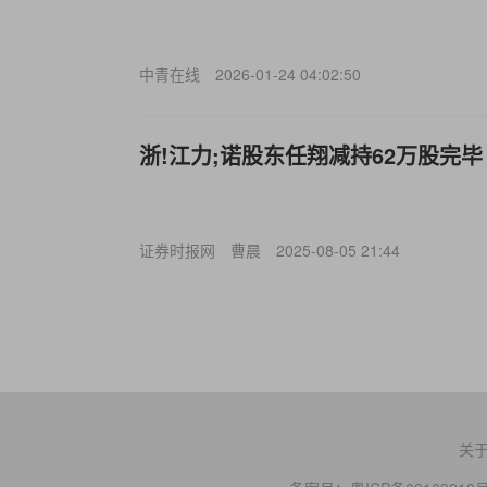
中青在线
2026-01-24 04:02:50
浙!江力;诺股东任翔减持62万股完毕
证券时报网
曹晨
2025-08-05 21:44
关