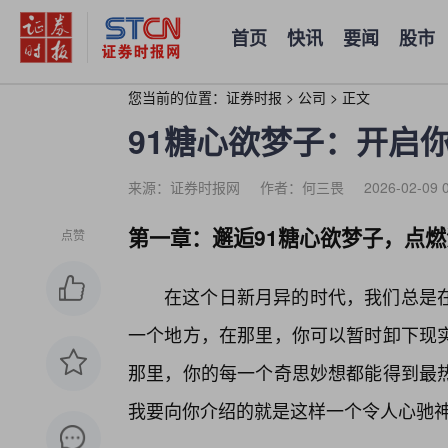
首页
快讯
要闻
股市
您当前的位置：
证券时报
>
公司
>
正文
91糖心欲梦子：开启
来源：证券时报网
作者：何三畏
2026-02-09 
第一章：邂逅91糖心欲梦子，点
点赞
在这个日新月异的时代，我们总是在
一个地方，在那里，你可以暂时卸下现实
那里，你的每一个奇思妙想都能得到最
我要向你介绍的就是这样一个令人心驰神往