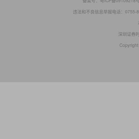
备案号：
粤ICP备09109218
违法和不良信息举报电话：0755-83
深圳证券
Copyright